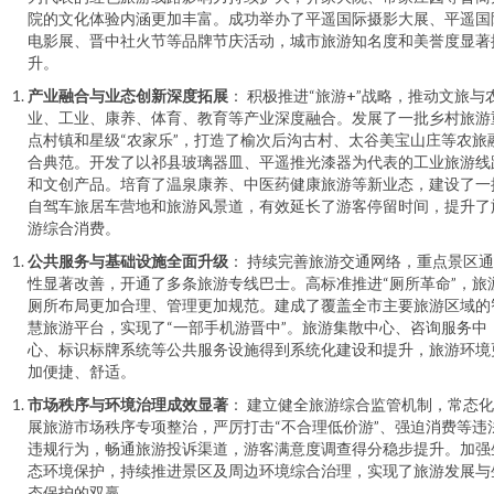
院的文化体验内涵更加丰富。成功举办了平遥国际摄影大展、平遥国
电影展、晋中社火节等品牌节庆活动，城市旅游知名度和美誉度显著
升。
产业融合与业态创新深度拓展
： 积极推进“旅游+”战略，推动文旅与
业、工业、康养、体育、教育等产业深度融合。发展了一批乡村旅游
点村镇和星级“农家乐”，打造了榆次后沟古村、太谷美宝山庄等农旅
合典范。开发了以祁县玻璃器皿、平遥推光漆器为代表的工业旅游线
和文创产品。培育了温泉康养、中医药健康旅游等新业态，建设了一
自驾车旅居车营地和旅游风景道，有效延长了游客停留时间，提升了
游综合消费。
公共服务与基础设施全面升级
： 持续完善旅游交通网络，重点景区
性显著改善，开通了多条旅游专线巴士。高标准推进“厕所革命”，旅
厕所布局更加合理、管理更加规范。建成了覆盖全市主要旅游区域的
慧旅游平台，实现了“一部手机游晋中”。旅游集散中心、咨询服务中
心、标识标牌系统等公共服务设施得到系统化建设和提升，旅游环境
加便捷、舒适。
市场秩序与环境治理成效显著
： 建立健全旅游综合监管机制，常态
展旅游市场秩序专项整治，严厉打击“不合理低价游”、强迫消费等违
违规行为，畅通旅游投诉渠道，游客满意度调查得分稳步提升。加强
态环境保护，持续推进景区及周边环境综合治理，实现了旅游发展与
态保护的双赢。