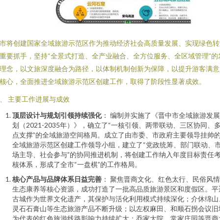
市将创建国家全域旅游示范区作为推动经济社会高质量发展、实现绿色转
重要抓手，坚持“全景式打造、全产业融合、全方位服务、全区域管理”的
理念，以文旅深度融合为路径，以体制机制创新为保障，以提升游客满意
核心，全面推进全域旅游示范区创建工作，取得了阶段性显著成效。
、 主要工作进展与成效
顶层设计与规划引领持续强化
： 编制并实施了《晋中市全域旅游发
划（2021-2035年）》，确立了“一核引领、两带联动、三区协同、
点支撑”的全域旅游空间格局。成立了由市委、市政府主要领导挂帅
全域旅游示范区创建工作领导小组，建立了“党政统筹、部门联动、
场主导、社会参与”的协同推进机制，将创建工作纳入年度目标责任
核体系，形成了全市“一盘棋”的工作格局。
核心产品与品牌体系日益完善
： 聚焦晋商文化、红色太行、民俗风
生态康养等核心资源，成功打造了一批高品质旅游景区和度假区。平
古城作为世界文化遗产，其保护与活化利用模式持续深化；介休绵山
灵石石膏山等生态旅游产品不断升级；以左权麻田、和顺石拐会议旧
为代表的红色旅游线路影响力持续扩大；乔家大院、常家庄园等晋商