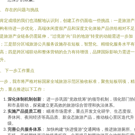
、 存在的问题与挑战
肯定成绩的我们也清醒地认识到，创建工作仍面临一些挑战：一是旅游产
构有待进一步优化，高端休闲度假产品和深度文化体验产品供给相对不足
是旅游产业链条仍需延伸，“过境游”向“目的地游”转变的动能需进一步加
；三是部分区域旅游公共服务设施存在短板，智慧化、精细化服务水平有
高；四是跨区域联动和整体营销的合力有待增强，品牌国际影响力需进一
升。
、 下一步工作重点
一步，我市将严格对标国家全域旅游示范区验收标准，聚焦短板弱项，精
力，重点推进以下工作：
深化体制机制创新
： 进一步巩固“党政统筹”的领导机制，强化部门协
和市县联动，探索建立更高效的旅游综合管理和执法体系。
实施产品提质工程
： 瞄准市场需求，重点开发文化研学、生态度假
养休闲、夜间经济等高品质、新业态旅游产品，推动核心景区迭代升
级。
完善公共服务体系
： 加快构建“快进慢游”交通网络，推进旅游厕所、